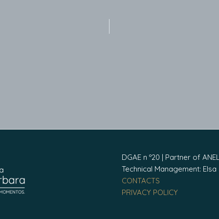
DGAE n º20 | Partner of ANE
Technical Management: Elsa
CONTACTS
PRIVACY POLICY