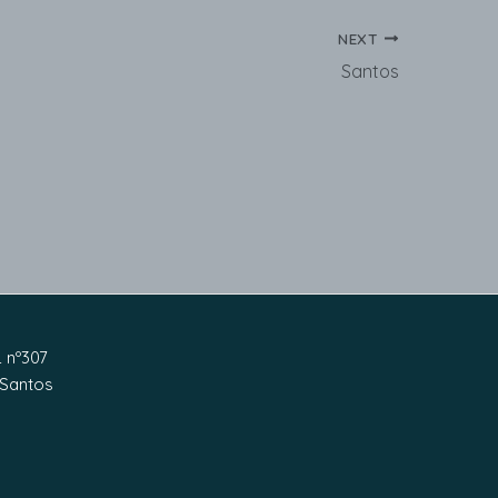
NEXT
Santos
L nº307
 Santos